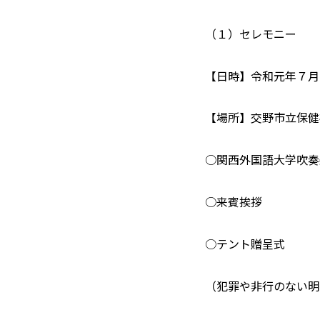
（１）セレモニー
【日時】令和元年７月
【場所】交野市立保健
○関西外国語大学吹奏
○来賓挨拶
○テント贈呈式
（犯罪や非行のない明