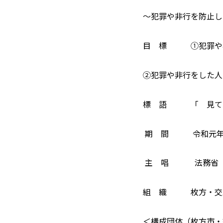
～犯罪や非行を防止し
目 標 ①犯罪や非
②犯罪や非行をした人
標 語 「 見てま
期 間 令和元年７
主 唱 法務省
組 織 枚方・交野
＜構成団体（枚方市・