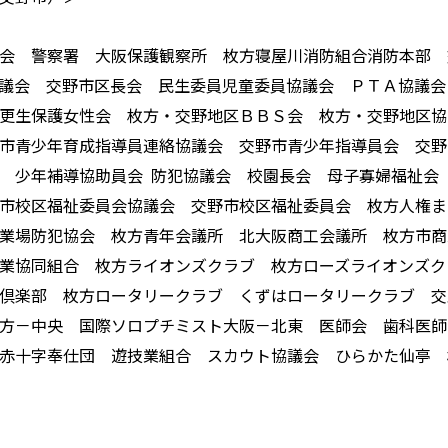
会 警察署 大阪保護観察所 枚方寝屋川消防組合消防本部 
議会 交野市区長会 民生委員児童委員協議会 ＰＴＡ協議会
更生保護女性会 枚方・交野地区ＢＢＳ会 枚方・交野地区協
市青少年育成指導員連絡協議会 交野市青少年指導員会 交野
会 少年補導協助員会 防犯協議会 校園長会 母子寡婦福祉
市校区福祉委員会協議会 交野市校区福祉委員会 枚方人権ま
業場防犯協会 枚方青年会議所 北大阪商工会議所 枚方市商
業協同組合 枚方ライオンズクラブ 枚方ローズライオンズク
花倶楽部 枚方ロータリークラブ くずはロータリークラブ 
枚方－中央 国際ソロプチミスト大阪－北東 医師会 歯科医
赤十字奉仕団 遊技業組合 スカウト協議会 ひらかた仙亭 
（