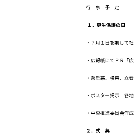
行 事 予 定
１．更生保護の日
・７月１日を期して社
・広報紙にてＰＲ「広
・懸垂幕、横幕、立
・ポスター掲示 各地
・中央推進委員会作成
２．式 典