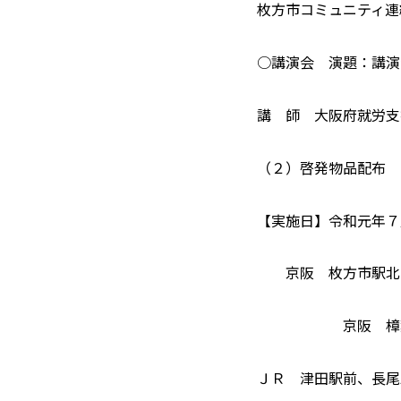
枚方市コミュニティ連
○講演会 演題：講演
講 師 大阪府就労支
（２）啓発物品配布
【実施日】令和元年７月
京阪 枚方市駅北口
京阪 樟葉駅
ＪＲ 津田駅前、長尾