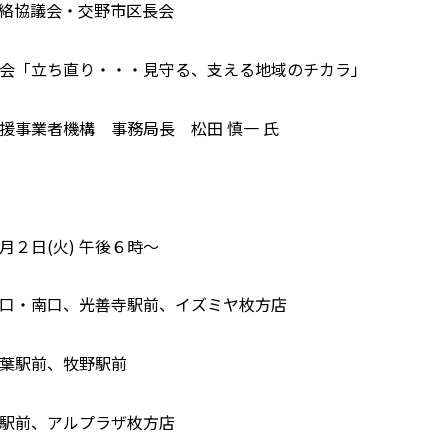
絡協議会・交野市区長会
会「立ち直り・・・見守る、支える地域のチカラ」
援事業者機構 事務局長 松田 慎一 氏
２日(火) 午後６時～
・南口、光善寺駅前、イズミヤ枚方店
前、牧野駅前
駅前、アルプラザ枚方店