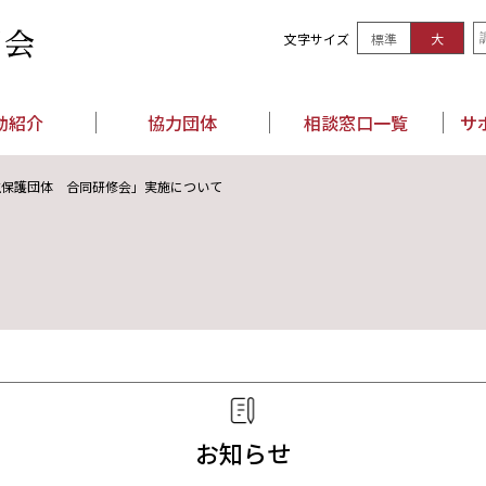
文字サイズ
標準
大
司会
動紹介
協力団体
相談窓口一覧
サ
生保護団体 合同研修会」実施について
お知らせ