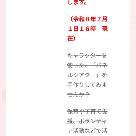
します。
（令和８年７月
１日１６時 現
在）
キャラクターを
使った、「パネ
ルシアター」を
手作りしてみま
せんか？
保育や子育て支
援、ボランティ
ア活動などで活