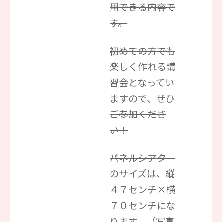
用できる内容で
す。
初めての方でも
楽しく作れる講
習会となってい
ますので、ぜひ
ご参加くださ
い！
パネルシアター
のサイズは、縦
４７センチ×横
７０センチにな
ります。（写真