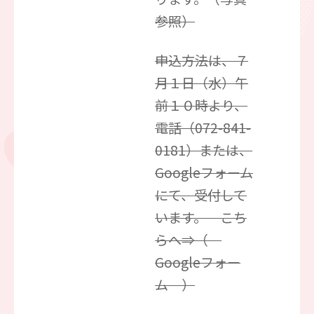
参照）
申込方法は、７
月１日（水）午
前１０時より、
電話（072-841-
0181）または、
Googleフォーム
にて、受付して
います。 こち
らへ⇒（
Googleフォー
ム ）