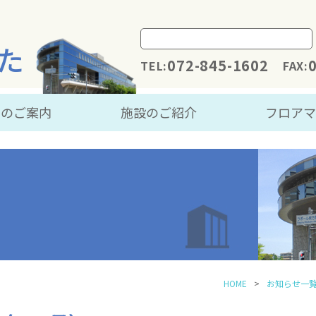
た
072-845-1602
TEL:
FAX:
用のご案内
施設のご紹介
フロア
HOME
お知らせ一