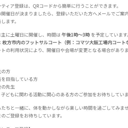
ンティア登録は、QRコードから簡単に行うことができます。
の開催日が決まりましたら、登録いただいた方へメールでご案
集します。
は主に土曜日に開催し、時間は
午後1時～3時
を予定しています
は
枚方市内のフットサルコート（例：コマツ大阪工場内コート
ートの利用状況により、開催日や会場が変更となる場合があり
、
生の方
員を目指している方
役の先生
、子どもに関わる活動に関心のある方のご参加をお待ちしてい
もたちと一緒に、体を動かしながら楽しい時間を過ごしてみま
まのご登録をお待ちしています。