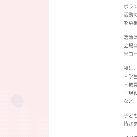
ボラ
活動
を募
活動
会場
※コ
特に
・学
・教
・現
など
子ど
皆さ