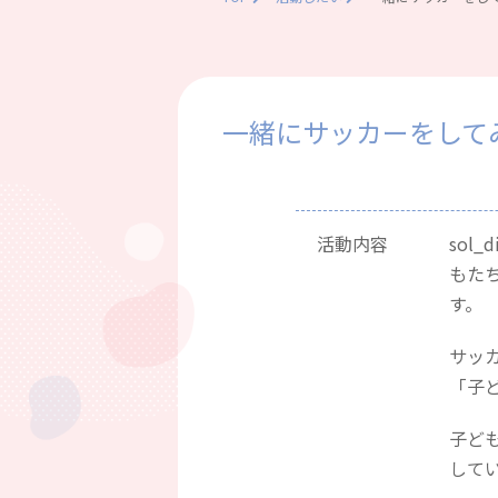
一緒にサッカーをして
活動内容
sol
もた
す。
サッ
「子
子ど
して