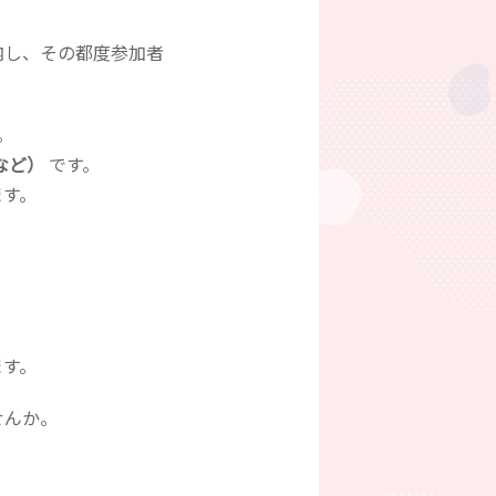
内し、その都度参加者
。
など）
です。
ます。
ます。
せんか。