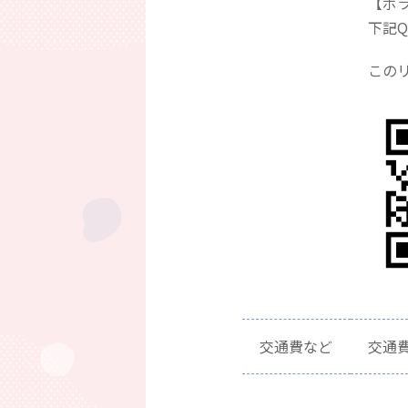
【ボ
下記
この
交通費など
交通