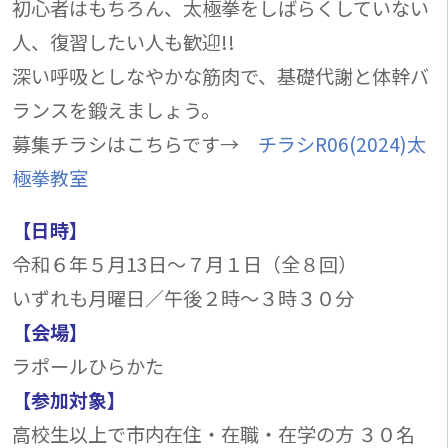
初心者はもちろん、太極拳をしばらくしていない
人、復習したい人も歓迎!!
深い呼吸としなやかな筋肉で、基礎代謝と体幹バ
ランスを鍛えましょう。
募集チラシはこちらです→
チラシR06(2024)太
極拳教室
【日時】
令和６年５月13日～７月１日（全８回）
いずれも月曜日／午後２時～３時３０分
【会場】
ラポールひらかた
【参加対象】
高校生以上で市内在住・在職・在学の方 ３０名