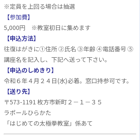
※定員を上回る場合は抽選
【参加費】
5,000円 ※教室初日に集めます
【申込方法】
往復はがきに①住所 ②氏名 ③年齢 ④電話番号 ⑤
講座名を記入し、下記へ送って下さい。
【申込のしめきり】
令和６年４月２４日(水)必着。窓口持参可です。
【送り先】
〒573-1191 枚方市新町２－１－３５
ラポールひらかた
「はじめての太極拳教室」係あて