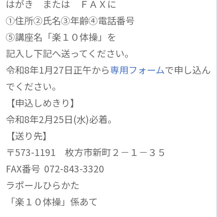
はがき または ＦＡＸに
①住所②氏名③年齢④電話番号
➄講座名「楽１０体操」を
記入し下記へ送ってください。
令和8年1月27日正午から
専用フォーム
で申し込ん
でください。
【申込しめきり】
令和8年2月25日(水)必着。
【送り先】
〒573-1191 枚方市新町２－１－３５
FAX番号 072-843-3320
ラポールひらかた
「楽１０体操」係あて