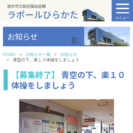
枚方市立総合福祉会館
ラポールひらかた
メニュー
お知らせ
HOME
お知らせ一覧
お知らせ
青空の下、楽１０体操をしましょう
【募集終了】
青空の下、楽１０
体操をしましょう