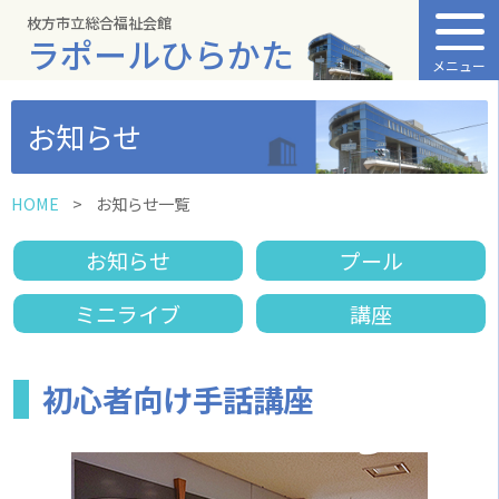
枚方市立総合福祉会館
ラポールひらかた
メニュー
お知らせ
HOME
お知らせ一覧
お知らせ
プール
ミニライブ
講座
初心者向け手話講座