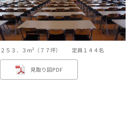
２５３．３m²（７７坪） 定員１４４名
見取り図PDF