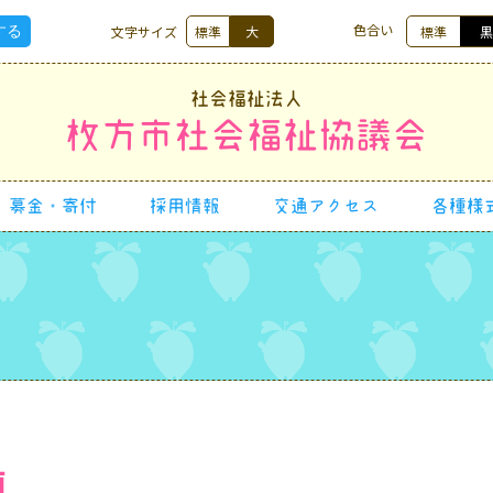
色合い
文字サイズ
標準
大
標準
社会福祉法人
枚方市社会福祉協議会
募金・寄付
採用情報
交通アクセス
各種様
類