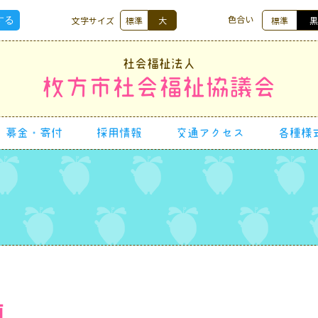
色合い
文字サイズ
標準
大
標準
社会福祉法人
枚方市社会福祉協議会
募金・寄付
採用情報
交通アクセス
各種様
類