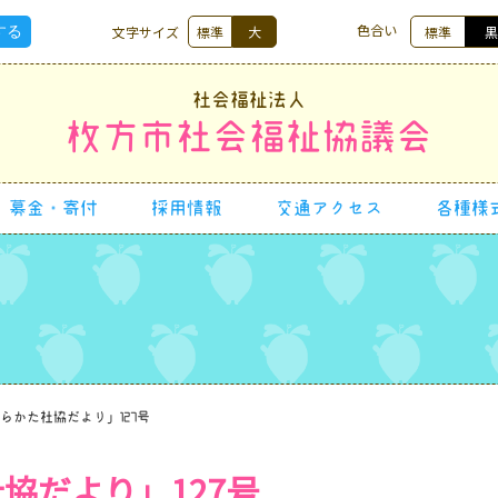
色合い
文字サイズ
標準
大
標準
社会福祉法人
枚方市社会福祉協議会
募金・寄付
採用情報
交通アクセス
各種様
らかた社協だより」127号
協だより」127号