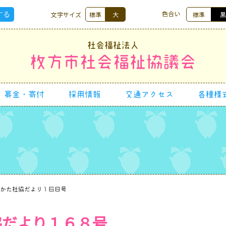
色合い
文字サイズ
標準
大
標準
社会福祉法人
枚方市社会福祉協議会
募金・寄付
採用情報
交通アクセス
各種様
かた社協だより１６８号
協だより１６８号