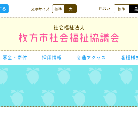
色合い
文字サイズ
標準
大
標準
社会福祉法人
枚方市社会福祉協議会
募金・寄付
採用情報
交通アクセス
各種様