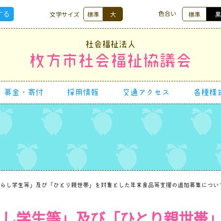
色合い
文字サイズ
標準
大
標準
社会福祉法人
枚方市社会福祉協議会
募金・寄付
採用情報
交通アクセス
各種様
らし学生等」及び「ひとり親世帯」を対象とした年末食品等支援の追加募集につい
らし学生等」及び「ひとり親世帯