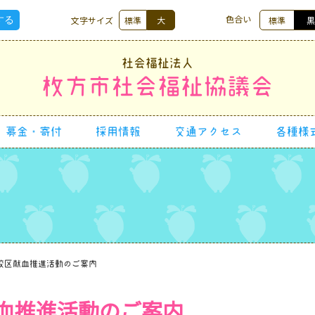
色合い
文字サイズ
標準
大
標準
社会福祉法人
枚方市社会福祉協議会
募金・寄付
採用情報
交通アクセス
各種様
校区献血推進活動のご案内
血推進活動のご案内