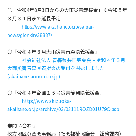
令和4年8月3日からの大雨災害義援金」※令和５年
〇
「
３月３１日まで延長予定
https://www.akaihane.or.jp/saigai-
news/gienkin/28887/
〇「令和４年８月大雨災害青森県義援金」
社会福祉法人 青森県共同募金会 – 令和４年８月
大雨災害青森県義援金の受付を開始しました
(akaihane-aomori.or.jp)
〇「令和４年台風１５号災害静岡県義援金」
http://www.shizuoka-
akaihane.or.jp/archive/03/03111ROZD01U79O.asp
●問い合わせ
枚方地区募金会事務局（社会福祉協議会 総務課内）