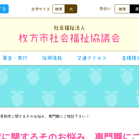
色合い
文字サイズ
標準
大
標準
社会福祉法人
枚方市社会福祉協議会
募金・寄付
採用情報
交通アクセス
各種様
見制度に関するそのお悩み、専門職にご相談下さい！
度に関するそのお悩み、専門職に