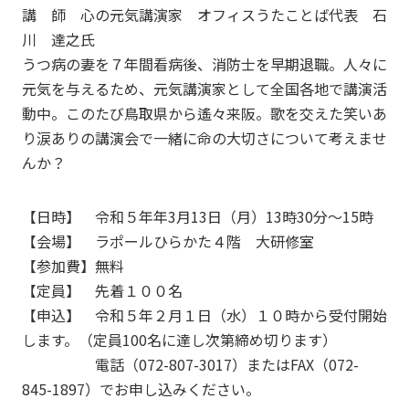
講 師 心の元気講演家 オフィスうたことば代表 石
川 達之氏
うつ病の妻を７年間看病後、消防士を早期退職。人々に
元気を与えるため、元気講演家として全国各地で講演活
動中。このたび鳥取県から遙々来阪。歌を交えた笑いあ
り涙ありの講演会で一緒に命の大切さについて考えませ
んか？
【日時】 令和５年年3月13日（月）13時30分～15時
【会場】 ラポールひらかた４階 大研修室
【参加費】無料
【定員】 先着１００名
【申込】 令和５年２月１日（水）１０時から受付開始
します。（定員100名に達し次第締め切ります）
電話（072-807-3017）またはFAX（072-
845-1897）でお申し込みください。