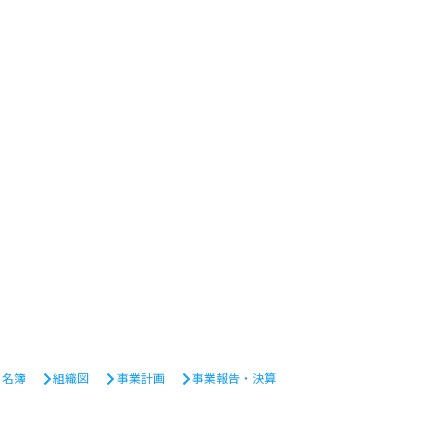
・名簿
組織図
事業計画
事業報告・決算