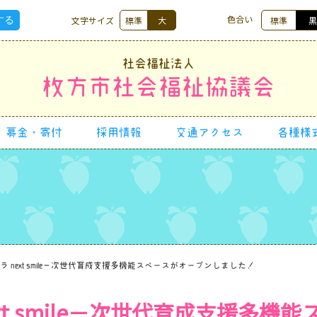
色合い
文字サイズ
標準
大
標準
社会福祉法人
枚方市社会福祉協議会
募金・寄付
採用情報
交通アクセス
各種様
ラ next smile－次世代育成支援多機能スペースがオープンしました！
xt smile－次世代育成支援多機