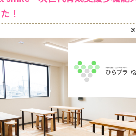
した！
2