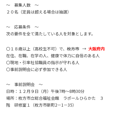
～ 募集人数 ～
２０名（定員は超える場合は抽選）
～ 応募条件 ～
次の要件を全て満たしている人を対象とします。
〇１８歳以上（高校生不可）で、
枚方市
→
大阪府内
在住、在職、在学の人、健康で体力に自信のある人
〇現地・引率社協職員の指示が守れる人
〇事前説明会に必ず参加できる人
～ 事前説明会 ～
日時：１２月９日（月）午後7時～8時30分
場所：枚方市立総合福祉会館 ラポールひらかた ３
階 研修室１（枚方市新町2－1－35）