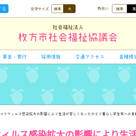
色合い
文字サイズ
標準
大
標準
社会福祉法人
枚方市社会福祉協議会
募金・寄付
採用情報
交通アクセス
各種様
ロナウィルス感染拡大の影響により生活が苦しくなったひとり暮らし学生等への食
ウィルス感染拡大の影響により生