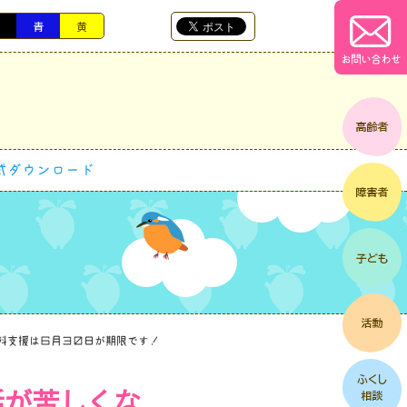
黒
青
黄
お問い合わせ
式ダウンロード
料支援は６月３０日が期限です！
活が苦しくな