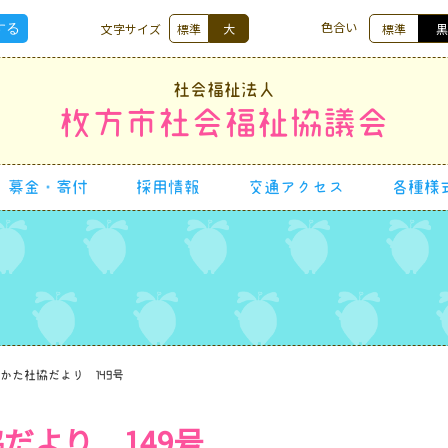
色合い
文字サイズ
標準
大
標準
社会福祉法人
枚方市社会福祉協議会
募金・寄付
採用情報
交通アクセス
各種様
かた社協だより 149号
だより 149号