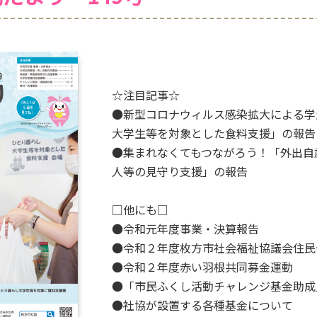
☆注目記事☆
●新型コロナウィルス感染拡大による学
大学生等を対象とした食料支援」の報告
●集まれなくてもつながろう！「外出自
人等の見守り支援」の報告
□他にも□
●令和元年度事業・決算報告
●令和２年度枚方市社会福祉協議会住民
●令和２年度赤い羽根共同募金運動
●「市民ふくし活動チャレンジ基金助成
●社協が設置する各種基金について