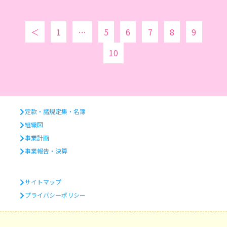
＜
1
…
5
6
7
8
9
10
定款・諸規定集・名簿
組織図
事業計画
事業報告・決算
サイトマップ
プライバシーポリシー