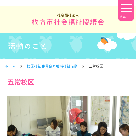
社会福祉法人
枚方市社会福祉協議会
活動のこと
ホーム
校区福祉委員会の地域福祉活動
五常校区
五常校区