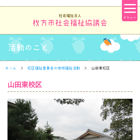
社会福祉法人
枚方市社会福祉協議会
活動のこと
ホーム
校区福祉委員会の地域福祉活動
山田東校区
山田東校区