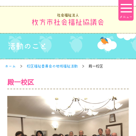
社会福祉法人
枚方市社会福祉協議会
活動のこと
ホーム
校区福祉委員会の地域福祉活動
殿一校区
殿一校区