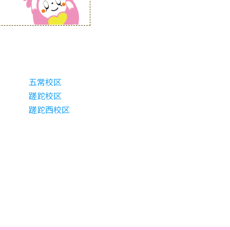
五常校区
蹉跎校区
蹉跎西校区