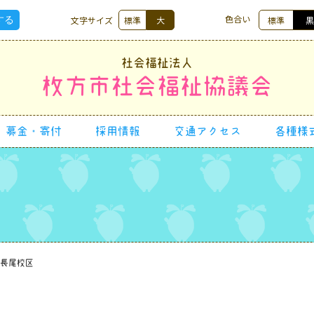
色合い
文字サイズ
標準
大
標準
社会福祉法人
枚方市社会福祉協議会
募金・寄付
採用情報
交通アクセス
各種様
長尾校区