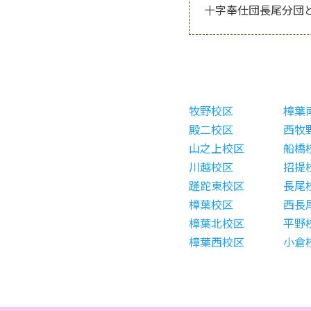
十字奉仕団長尾分団
牧野校区
樟葉
殿二校区
西牧
山之上校区
船橋
川越校区
招提
蹉跎東校区
長尾
樟葉校区
西長
樟葉北校区
平野
樟葉西校区
小倉