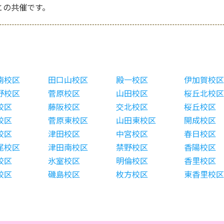
との共催です。
南校区
田口山校区
殿一校区
伊加賀校区
野校区
菅原校区
山田校区
桜丘北校区
校区
藤阪校区
交北校区
桜丘校区
校区
菅原東校区
山田東校区
開成校区
校区
津田校区
中宮校区
春日校区
尾校区
津田南校区
禁野校区
香陽校区
校区
氷室校区
明倫校区
香里校区
校区
磯島校区
枚方校区
東香里校区