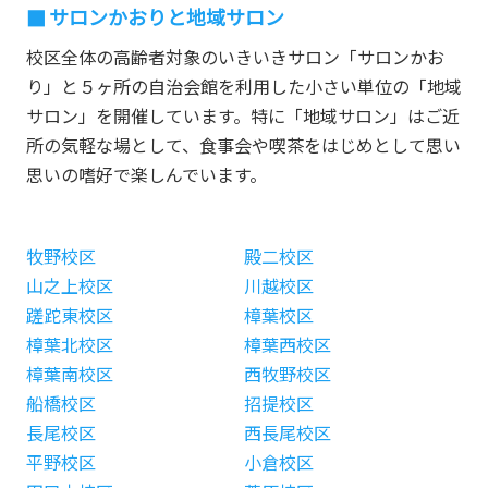
サロンかおりと地域サロン
校区全体の高齢者対象のいきいきサロン「サロンかお
り」と５ヶ所の自治会館を利用した小さい単位の「地域
サロン」を開催しています。特に「地域サロン」はご近
所の気軽な場として、食事会や喫茶をはじめとして思い
思いの嗜好で楽しんでいます。
牧野校区
殿二校区
山之上校区
川越校区
蹉跎東校区
樟葉校区
樟葉北校区
樟葉西校区
樟葉南校区
西牧野校区
船橋校区
招提校区
長尾校区
西長尾校区
平野校区
小倉校区