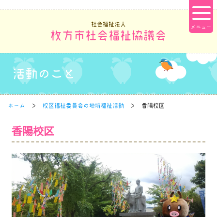
社会福祉法人
枚方市社会福祉協議会
活動のこと
ホーム
校区福祉委員会の地域福祉活動
香陽校区
香陽校区